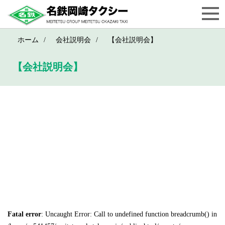
ホーム
会社説明会
【会社説明会】
【会社説明会】
ココロもカラダも♡人生変えちゃう
RICOファスティング
幼少からの重度のアト
ピーを食の力で完治したことから、食や様々な健
康法、栄養の勉強をするなかで遂に出会ったファ
スティング。「食は人を良くする」がテーマで
す。
Fatal error
: Uncaught Error: Call to undefined function breadcrumb() in