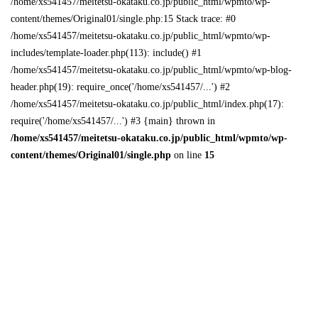
/home/xs541457/meitetsu-okataku.co.jp/public_html/wpmto/wp-
content/themes/Original01/single.php:15 Stack trace: #0
/home/xs541457/meitetsu-okataku.co.jp/public_html/wpmto/wp-
includes/template-loader.php(113): include() #1
/home/xs541457/meitetsu-okataku.co.jp/public_html/wpmto/wp-blog-
header.php(19): require_once('/home/xs541457/...') #2
/home/xs541457/meitetsu-okataku.co.jp/public_html/index.php(17):
require('/home/xs541457/...') #3 {main} thrown in
/home/xs541457/meitetsu-okataku.co.jp/public_html/wpmto/wp-
content/themes/Original01/single.php
on line
15