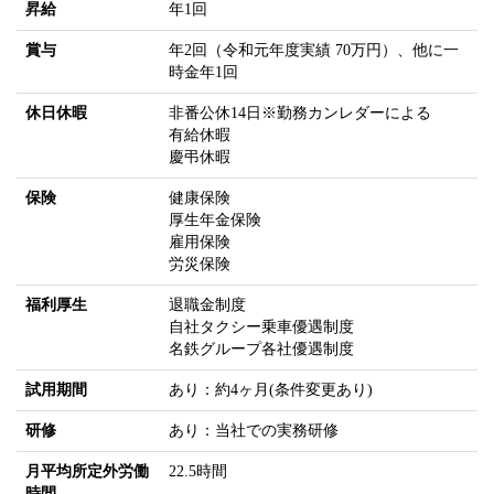
昇給
年1回
賞与
年2回（令和元年度実績 70万円）、他に一
時金年1回
休日休暇
非番公休14日※勤務カンレダーによる
有給休暇
慶弔休暇
保険
健康保険
厚生年金保険
雇用保険
労災保険
福利厚生
退職金制度
自社タクシー乗車優遇制度
名鉄グループ各社優遇制度
試用期間
あり：約4ヶ月(条件変更あり)
研修
あり：当社での実務研修
月平均所定外労働
22.5時間
時間