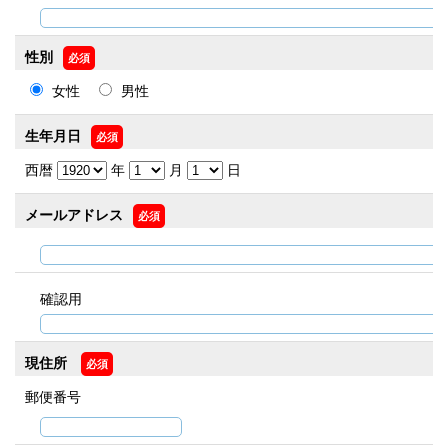
性別
必須
女性
男性
生年月日
必須
西暦
年
月
日
メールアドレス
必須
確認用
現住所
必須
郵便番号