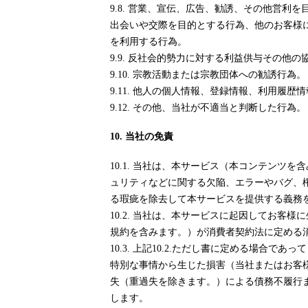
9.8. 営業、宣伝、広告、勧誘、その他営
出会いや交際を目的とする行為、他のお客様
を利用する行為。
9.9. 反社会的勢力に対する利益供与その他の
9.10. 宗教活動または宗教団体への勧誘行為。
9.11. 他人の個人情報、登録情報、利用履
9.12. その他、当社が不適当と判断した行為。
10. 当社の免責
10.1. 当社は、本サービス（本コンテン
ュリティなどに関する欠陥、エラーやバグ、
る瑕疵を除去して本サービスを提供する義務
10.2. 当社は、本サービスに起因してお
規約を含みます。）が消費者契約法に定める
10.3. 上記10.2.ただし書に定める場
特別な事情から生じた損害（当社またはお客
失（重過失を除きます。）による債務不履行
します。