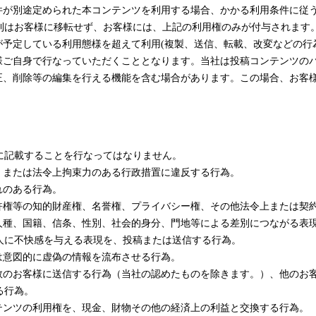
用条件が別途定められた本コンテンツを利用する場合、かかる利用条件に
利はお客様に移転せず、お客様には、上記の利用権のみが付与されます
ビスが予定している利用態様を超えて利用(複製、送信、転載、改変などの
お客様ご自身で行なっていただくこととなります。当社は投稿コンテンツ
、修正、削除等の編集を行える機能を含む場合があります。この場合、お
に記載することを行なってはなりません。
令、または法令上拘束力のある行政措置に違反する行為。
それのある行為。
、特許権等の知的財産権、名誉権、プライバシー権、その他法令上または契
現、人種、国籍、信条、性別、社会的身分、門地等による差別につながる
人に不快感を与える表現を、投稿または送信する行為。
たは意図的に虚偽の情報を流布させる行為。
定多数のお客様に送信する行為（当社の認めたものを除きます。）、他の
る行為。
コンテンツの利用権を、現金、財物その他の経済上の利益と交換する行為。