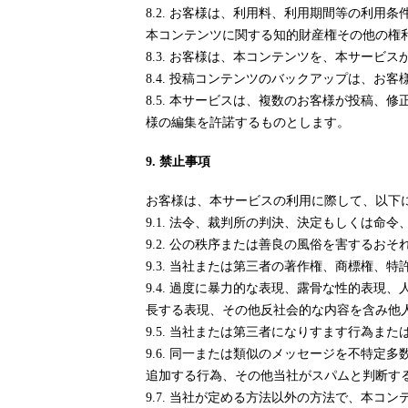
8.2. お客様は、利用料、利用期間等の利
本コンテンツに関する知的財産権その他の権
8.3. お客様は、本コンテンツを、本サー
8.4. 投稿コンテンツのバックアップは、
8.5. 本サービスは、複数のお客様が投稿
様の編集を許諾するものとします。
9. 禁止事項
お客様は、本サービスの利用に際して、以下
9.1. 法令、裁判所の判決、決定もしくは命
9.2. 公の秩序または善良の風俗を害するお
9.3. 当社または第三者の著作権、商標権
9.4. 過度に暴力的な表現、露骨な性的表
長する表現、その他反社会的な内容を含み他
9.5. 当社または第三者になりすます行為ま
9.6. 同一または類似のメッセージを不特
追加する行為、その他当社がスパムと判断す
9.7. 当社が定める方法以外の方法で、本