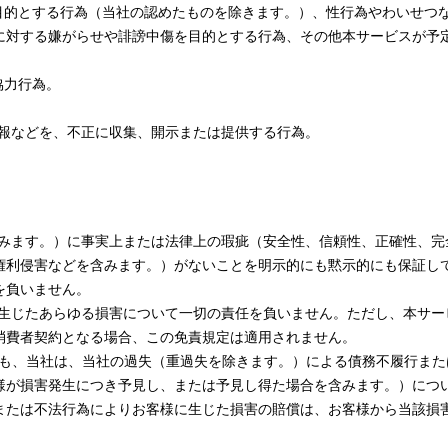
利を目的とする行為（当社の認めたものを除きます。）、性行為やわいせ
に対する嫌がらせや誹謗中傷を目的とする行為、その他本サービスが予
協力行為。
歴情報などを、不正に収集、開示または提供する行為。
ツを含みます。）に事実上または法律上の瑕疵（安全性、信頼性、正確性、
権利侵害などを含みます。）がないことを明示的にも黙示的にも保証し
を負いません。
客様に生じたあらゆる損害について一切の責任を負いません。ただし、本サ
消費者契約となる場合、この免責規定は適用されません。
合であっても、当社は、当社の過失（重過失を除きます。）による債務不履行
様が損害発生につき予見し、または予見し得た場合を含みます。）につ
または不法行為によりお客様に生じた損害の賠償は、お客様から当該損